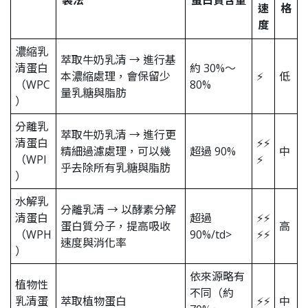
速
格
度
濃縮乳
萃取牛奶乳清 → 進行基
清蛋白
約 30%～
本濃縮處理，會保留少
⚡
低
（WPC
80%
量乳糖與脂肪
）
分離乳
萃取牛奶乳清 → 進行更
清蛋白
⚡⚡
精細過濾處理，可以幾
超過 90%
中
（WPI
⚡
乎去除所有乳糖與脂肪
）
水解乳
分離乳清 → 以酵素分解
清蛋白
超過
⚡⚡
蛋白質分子，提高吸收
高
（WPH
90%/td>
⚡⚡
速度與消化率
）
依來源略有
植物性
不同（約
乳清蛋
萃取植物蛋白
⚡⚡
中