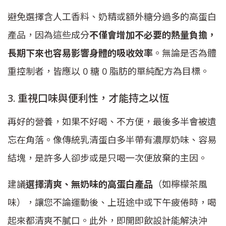
避免選擇含人工香料、奶精或額外糖分過多的高蛋白
產品，因為這些成分
不僅會增加不必要的熱量負擔，
長期下來也容易影響身體的吸收效率
。無論是否為體
重控制者，皆應以 0 糖 0 脂肪的單純配方為目標。
3. 重視口味與便利性，才能持之以恆
再好的營養，如果不好喝、不方便，最後多半會被遺
忘在角落。像傳統乳清蛋白多半帶有濃厚奶味、容易
結塊，是許多人卻步或是只喝一次便放棄的主因。
建議
選擇清爽、無奶味的高蛋白產品
（如檸檬茶風
味），讓您不論運動後、上班途中或下午疲倦時，喝
起來都清爽不膩口。此外，即開即飲設計能解決沖