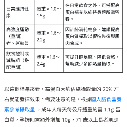
在日常飲食之外，可搭配高
日常維持健
體重 × 1.0～
蛋白補充以維持身體所需營
康
1.5g
養。
高強度運動
因訓練消耗較多，建議提高
體重 × 1.6～
（重訓）
蛋白質攝取以促進恢復與肌
2.2g
者、運動員
肉合成。
飲食控制或
體重 ×1.6～
可提升飽足感、降低食慾，
減脂期（搭
2.4g
幫助減少多餘熱量攝取。
配重訓）
以這個標準來看，高蛋白大約佔總攝取量的 20% 左
右就能發揮效果。需要注意的是，根據
國人膳食營養
素參考攝取量
，成年人每天每公斤體重約需 1.1g 蛋
白質，孕婦則需額外增加 10g，71 歲以上長者則應