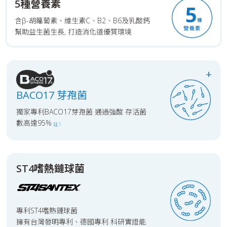
5種營養素
含β-胡蘿蔔素、維生素C、B2、B6及乳酸鈣
幫助益生菌生長, 打造消化道優質環境
+
BACO17 芽孢菌
獨家專利BACO17芽孢菌 通過強酸
存活菌
數高達95%
註1
ST4嗜熱鏈球菌
專利ST4嗜熱鏈球菌
擁有台灣發明專利、德國專利
科研實證能