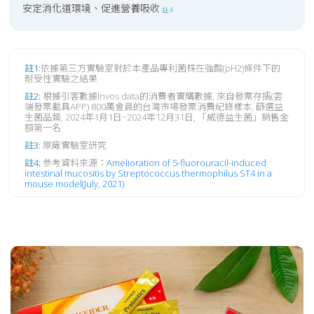
安定消化道環境、促進營養吸收
註4
註1:
依據第三方實驗室對於本產品專利菌株在強酸(pH2)條件下的
耐受性實驗之結果
註2:
根據引客數據Invos data的消費者實購數據, 來自發票存摺(雲
端發票載具APP) 800萬會員的台灣市場發票消費紀錄樣本, 篩選益
生菌品類, 2024年1月1日~2024年12月31日, 「威德益生菌」銷售金
額第一名
註3:
原廠實驗室研究
註4:
參考資料來源：
Amelioration of 5-fluorouracil-induced
intestinal mucositis by Streptococcus thermophilus ST4 in a
mouse model(July, 2021)