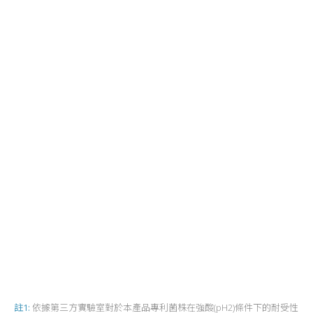
註1:
依據第三方實驗室對於本產品專利菌株在強酸(pH2)條件下的耐受性