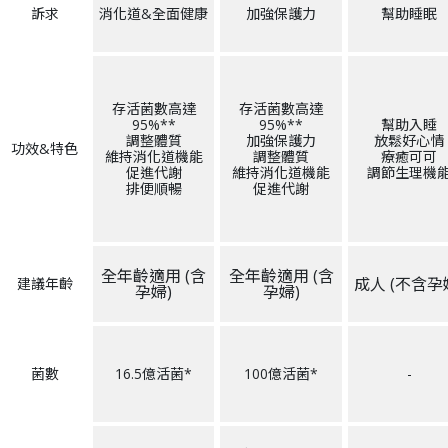
訴求
消化道&全面健康
加強保護力
幫助睡眠
存活菌數高達
存活菌數高達
95%**
95%**
幫助入睡
調整體質
加強保護力
放鬆好心情
功效&特色
維持消化道機能
調整體質
療癒可可
促進代謝
維持消化道機能
調節生理機
排便順暢
促進代謝
全年齡適用 (含
全年齡適用 (含
成人 (不含孕
建議年齡
孕婦)
孕婦)
菌數
16.5億活菌
*
100億活菌
*
-