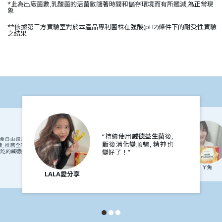
*此為出廠菌數,乳酸菌的活菌數隨著時間和儲存環境而有所遞減,為正常現
象
**依據第三方實驗室對於本產品專利菌株在強酸(pH2)條件下的耐受性實驗
之結果
“持續使用
威德益生菌
後,
美食自由還是
飯後消化變順暢, 精神也
, 推薦全家
起吃的
威德益
變好了！”
ㄚ兔
LALA愛分享