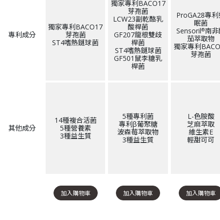
獨家專利BACO17
芽孢菌
ProGA28專
LCW23副乾酪乳
眠菌
獨家專利BACO17
酸桿菌
Sensoril
南非
®
專利成分
芽孢菌
GF207龍根雙歧
茄萃取物
ST4嗜熱鏈球菌
桿菌
獨家專利BACO
ST4嗜熱鏈球菌
芽孢菌
GF501鼠李糖乳
桿菌
5種專利菌
L-色胺酸
14種複合活菌
專利β葡聚糖
芝麻萃取
其他成分
5種營養素
波森莓萃取物
維生素E
3種益生質
3種益生質
輕甜可可
加入購物車
加入購物車
加入購物車