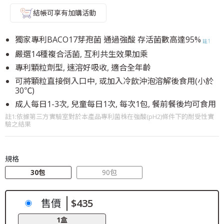
結帳可享有加購活動
獨家專利BACO17芽孢菌 通過強酸 存活菌數高達95%
註1
嚴選14種複合活菌, 互利共生效果加乘
專利顆粒劑型, 速溶好吸收, 適合全年齡
可將顆粒直接倒入口中, 或加入冷飲沖泡溶解後食用(小於
30℃)
成人每日1-3次, 兒童每日1次, 每次1包, 餐前餐後均可食用
註1:依據第三方實驗室對於本產品專利菌株在強酸(pH2)條件下的耐受性實
驗之結果
規格
30包
90包
售價
$435
1盒