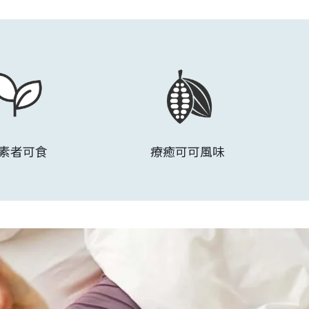
素者可食
療癒可可風味