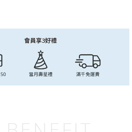
會員享3好禮
50
當月壽星禮
滿千免運費
BENEFIT