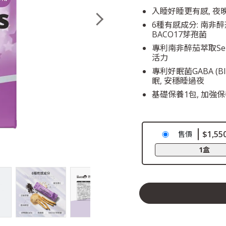
入睡好睡更有感, 夜
6種有感成分: 南非
BACO17芽孢菌
專利南非醉茄萃取Sens
活力
專利好眠菌GABA (BIO
眠, 安穩睡過夜
基礎保養1包, 加強保
$1,55
售價
1盒