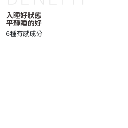
入睡好狀態
平靜睡的好
6種有感成分