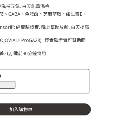
晚滋補元氣, 白天能量滿格
醉茄、GABA、色胺酸、芝麻萃取、維生素E、
oril
: 經實驗證實, 晚上幫助放鬆, 白天提高
®
JOVIAL
ProGA28) : 經實驗證實可幫助睡
®
養2包, 睡前30分鐘食用
0
加入購物車