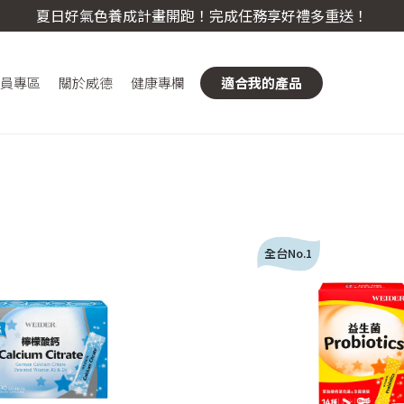
夏日好氣色養成計畫開跑！完成任務享好禮多重送！
員專區
關於威德
健康專欄
適合我的產品
全台No.1