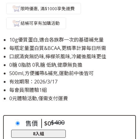
限時優惠, 滿$1000享免運費
結帳可享有加購活動
10g優質蛋白,適合各族群一次的基礎補充量
每瓶定量蛋白質&BCAA,更精準計算每日所需
口感清爽無奶味,檸檬茶風味,冷藏後風味更佳
0糖 0脂肪 0乳糖 低鈉,健康無負擔
500ml,方便攜帶&補充,運動前中後皆可
有效期限：2026/3/17
每會員限體驗1組
0元體驗活動,僅需支付運費
$400
售價
$0
8入組