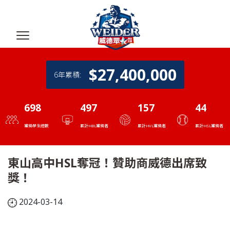
$
29,400,000
6年累積:
698
497
157
44
獲獎學生總數
累計HBL獲獎者
累計HVL獲獎者
累計HSL獲獎者
東山高中HSL奪冠！贊助商威德出席致
獎！
2024-03-14