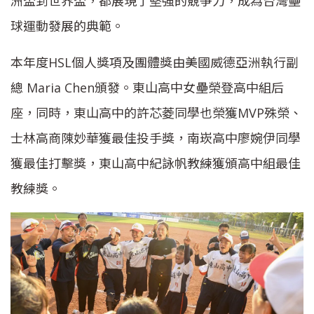
洲盃到世界盃，都展現了堅強的競爭力，成為台灣壘
球運動發展的典範。
本年度HSL個人獎項及團體獎由美國威德亞洲執行副
總 Maria Chen頒發。東山高中女壘榮登高中組后
座，同時，東山高中的許芯菱同學也榮獲MVP殊榮、
士林高商陳妙華獲最佳投手獎，南崁高中廖婉伊同學
獲最佳打擊獎，東山高中紀詠帆教練獲頒高中組最佳
教練獎。